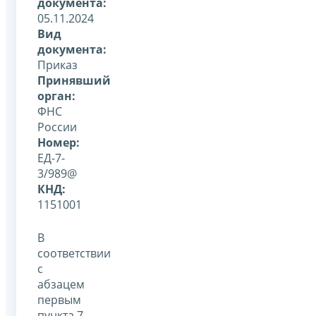
документа:
05.11.2024
Вид
документа:
Приказ
Принявший
орган:
ФНС
России
Номер:
ЕД-7-
3/989@
КНД:
1151001
В
соответствии
с
абзацем
первым
пункта 7