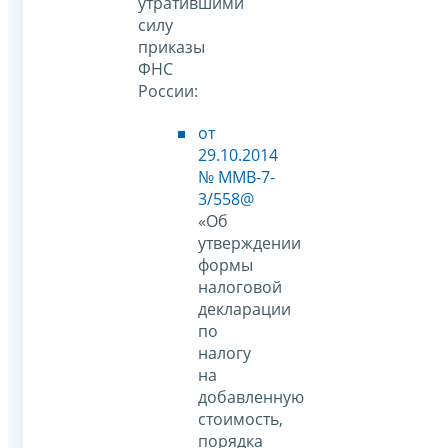
утратившими
силу
приказы
ФНС
России:
от
29.10.2014
№ ММВ-7-
3/558@
«Об
утверждении
формы
налоговой
декларации
по
налогу
на
добавленную
стоимость,
порядка