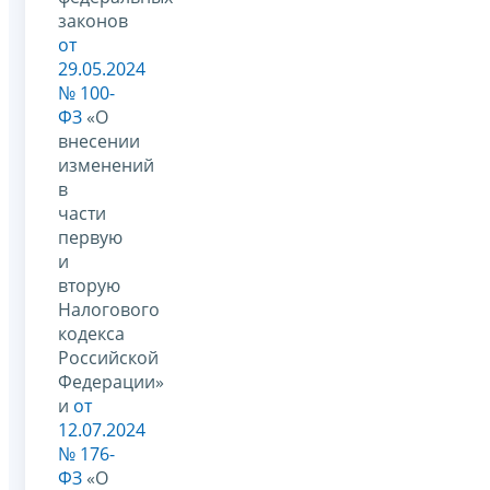
законов
от
29.05.2024
№ 100-
ФЗ
«О
внесении
изменений
в
части
первую
и
вторую
Налогового
кодекса
Российской
Федерации»
и
от
12.07.2024
№ 176-
ФЗ
«О