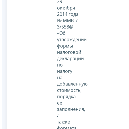
29
октября
2014 года
№ ММВ-7-
3/558@
«Об
утверждении
формы
налоговой
декларации
по
налогу
на
добавленную
стоимость,
порядка
ее
заполнения,
а
также
формата