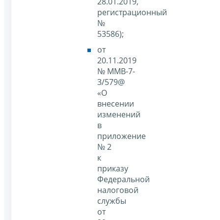
28.01.2019,
регистрационный
№
53586);
от
20.11.2019
№ ММВ-7-
3/579@
«О
внесении
изменений
в
приложение
№ 2
к
приказу
Федеральной
налоговой
службы
от