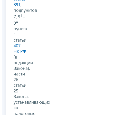
391
,
подпунктов
1
7, 9
–
4
9
пункта
1
статьи
407
НК РФ
(в
редакции
Закона),
части
26
статьи
25
Закона,
устанавливающих
за
налоговые