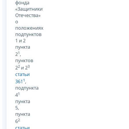
фонда
«Защитники
Отечества»
о
положениях
подпунктов
1 и 2
пункта
1
2
,
пунктов
2
3
2
и 2
статьи
1
361
,
подпункта
1
4
пункта
5,
пункта
2
6
статьи