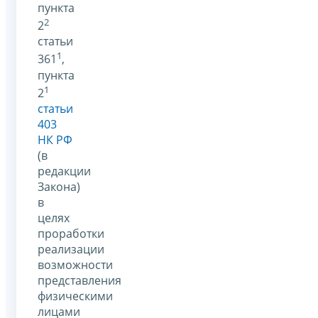
пункта
2
2
статьи
1
361
,
пункта
1
2
статьи
403
НК РФ
(в
редакции
Закона)
в
целях
проработки
реализации
возможности
представления
физическими
лицами