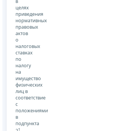
в
целях
приведения
нормативных
правовых
актов
о
налоговых
ставках
по
налогу
на
имущество
физических
лиц в
соответствие
с
положениями
в
подпункта
1
2