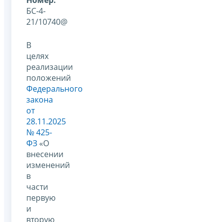
БС-4-
21/10740@
В
целях
реализации
положений
Федерального
закона
от
28.11.2025
№ 425-
ФЗ
«О
внесении
изменений
в
части
первую
и
вторую