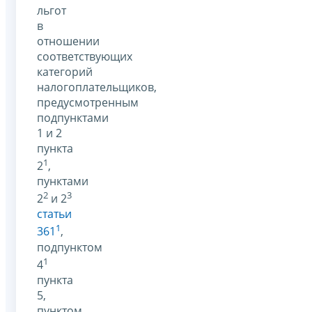
льгот
в
отношении
соответствующих
категорий
налогоплательщиков,
предусмотренным
подпунктами
1 и 2
пункта
1
2
,
пунктами
2
3
2
и 2
статьи
1
361
,
подпунктом
1
4
пункта
5,
пунктом