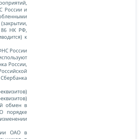
оприятий,
С России и
обленными
 (закрытии,
 86 НК РФ,
водится) к
ФНС России
 используют
ка России,
оссийской
 Сбербанка
еквизитов)
еквизитов)
ый обмен в
"О порядке
 изменении
сии ОАО в