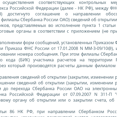
 осуществления соответствующих контрольных мер
кса Российской Федерации (далее - НК РФ), между ФН
) достигнуто соглашение о направлении обос
 филиалы Сбербанка России ОАО) сведений об открытии
иков, представляемых во исполнение пункта 1 статьи
говые органы в соответствии с приложением (не при
заполнении форм сообщений, установленных Приказом 
ции Приказа ФНС России от 17.01.2008 N ММ-3-09/10@),
ровании номера сообщения. При этом филиалы Сбербан
о кода (БИК) участника расчетов на территории Р
ерез который производятся расчеты данным филиалом
вления сведений об открытии (закрытии, изменении р
ошении сведений об открытии (закрытии, изменении р
 и до перехода Сбербанка России ОАО на электронн
нка Российской Федерации от 07.09.2007 N 311-П 
вому органу об открытии или о закрытии счета, об
татьи 86 НК РФ, при направлении Сбербанком Рос