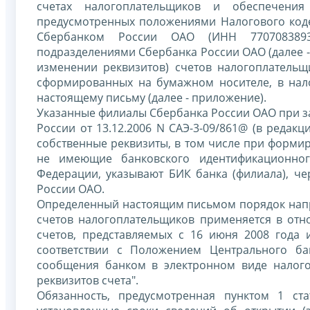
счетах налогоплательщиков и обеспечения
предусмотренных положениями Налогового коде
Сбербанком России ОАО (ИНН 7707083893
подразделениями Сбербанка России ОАО (далее -
изменении реквизитов) счетов налогоплательщ
сформированных на бумажном носителе, в нало
настоящему письму (далее - приложение).
Указанные филиалы Сбербанка России ОАО при 
России от 13.12.2006 N САЭ-3-09/861@ (в редак
собственные реквизиты, в том числе при форми
не имеющие банковского идентификационног
Федерации, указывают БИК банка (филиала), ч
России ОАО.
Определенный настоящим письмом порядок напра
счетов налогоплательщиков применяется в отн
счетов, представляемых с 16 июня 2008 года
соответствии с Положением Центрального ба
сообщения банком в электронном виде налого
реквизитов счета".
Обязанность, предусмотренная пунктом 1 с