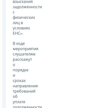
взыскания
задолженности
с
физических
лиц в
условиях
ЕНС».
В ходе
мероприятия
слушателям
расскажут
о
порядке
и
сроках
направления
требований
об
уплате
задолженности