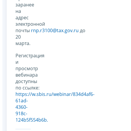
заранее
на
адрес
электронной
почты
rnp.r3100@tax.gov.ru
до
20
марта.
Регистрация
и
просмотр
вебинара
доступны
по ссылке:
https://w.sbis.ru/webinar/834d4af6-
61ad-
4360-
918c-
124b5f554b6b.