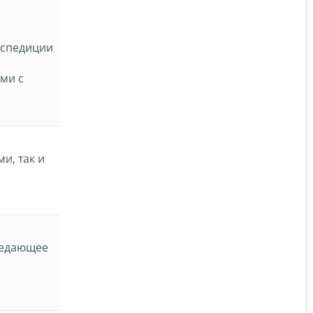
кспедиции
ми с
и, так и
ведающее