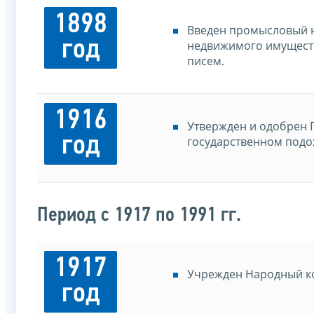
1898
Введен промысловый н
год
недвижимого имуществ
писем.
1916
Утвержден и одобрен 
год
государственном подо
Период с 1917 по 1991 гг.
1917
Учрежден Народный к
год