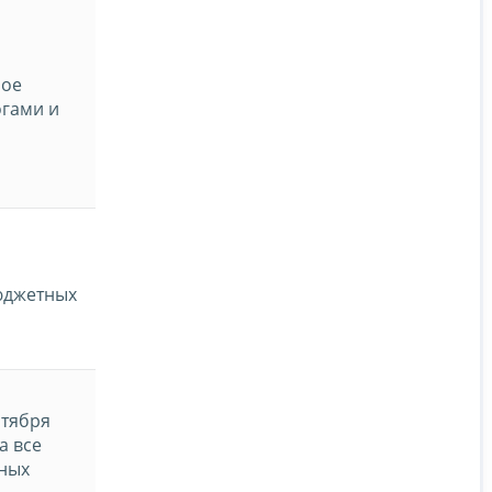
ное
огами и
бюджетных
нтября
а все
вных