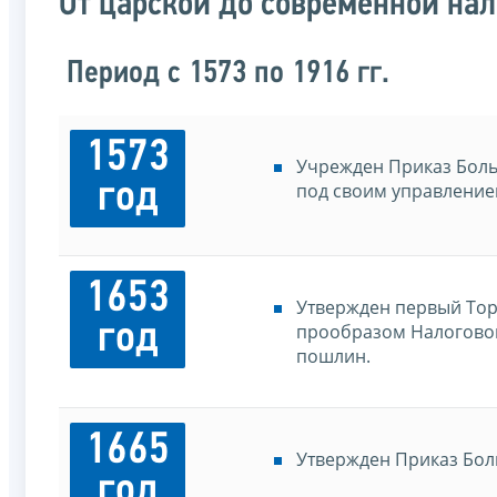
От царской до современной на
Период с 1573 по 1916 гг.
1573
Учрежден Приказ Боль
год
под своим управление
1653
Утвержден первый Торг
год
прообразом Налоговог
пошлин.
1665
Утвержден Приказ Бол
год