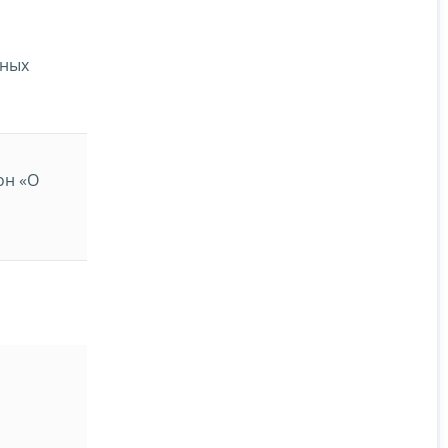
мных
он «О