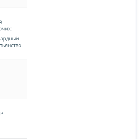
й
очих;
иардный
тьянство.
Р.