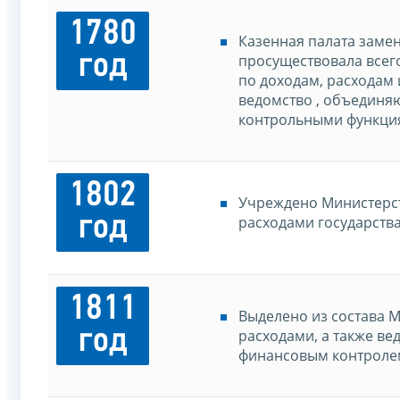
1780
Казенная палата заме
год
просуществовала всего
по доходам, расходам
ведомство , объединя
контрольными функци
1802
Учреждено Министерст
год
расходами государства
1811
Выделено из состава 
год
расходами, а также в
финансовым контролем