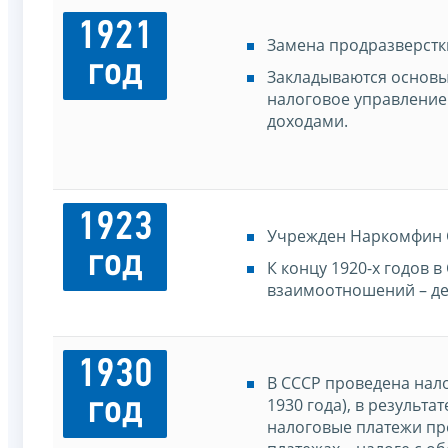
1921
Замена продразверстк
год
Закладываются основы
налоговое управление
доходами.
1923
Учрежден Наркомфин 
год
К концу 1920-х годов
взаимоотношений – де
1930
В СССР проведена нал
год
1930 года), в результ
налоговые платежи пр