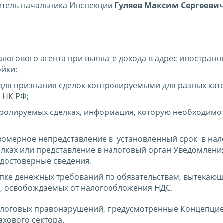
итель начальника Инспекции
Гуляев Максим Сергееви
логового агента при выплате дохода в адрес иностранн
ойки;
для признания сделок контролируемыми для разных кат
 НК РФ;
ролируемых сделках, информация, которую необходимо 
авомерное непредставление в установленный срок в на
лках или представление в налоговый орган Уведомлени
достоверные сведения.
упке денежных требований по обязательствам, вытекаю
ю, освобождаемых от налогообложения НДС.
алоговых правонарушений, предусмотренные Концепцие
ахового сектора.