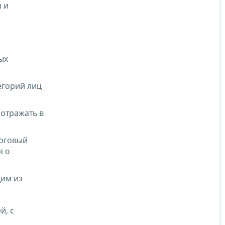
ч
и
ых
егорий лиц
отражать в
логовый
я о
щим из
й, с