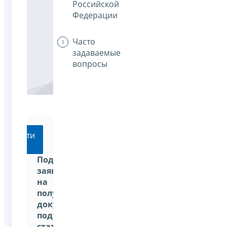
Российской
Федерации
Часто
задаваемые
вопросы
Перейти
Подать
заявление
на
получение
документа,
подтверждающего
статус