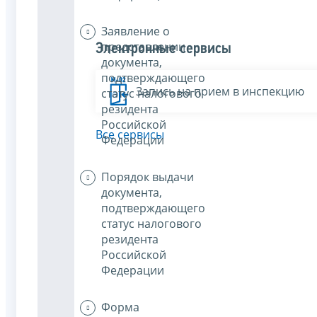
Заявление о
представлении
Электронные сервисы
документа,
подтверждающего
Запись на прием в инспекцию
статус налогового
резидента
Российской
Все сервисы
Федерации
Порядок выдачи
документа,
подтверждающего
статус налогового
резидента
Российской
Федерации
Форма