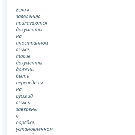
Если к
заявлению
прилагаются
документы
на
иностранном
языке,
такие
документы
должны
быть
переведены
на
русский
язык и
заверены
в
порядке,
установленном