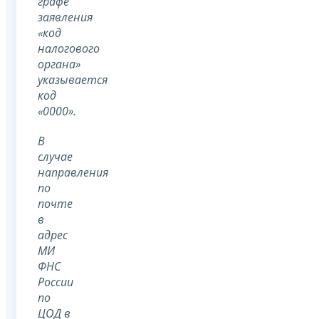
графе
заявления
«код
налогового
органа»
указывается
код
«0000».
В
случае
направления
по
почте
в
адрес
МИ
ФНС
России
по
ЦОД в