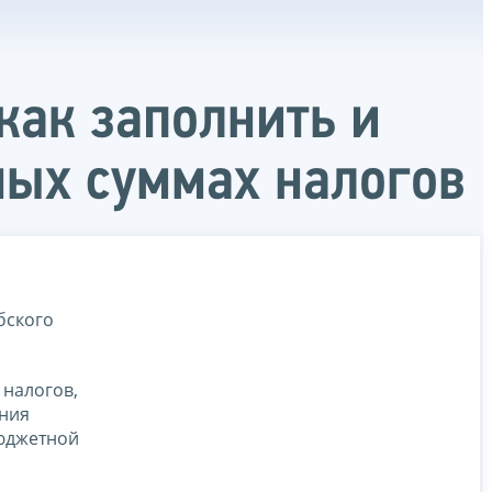
 как заполнить и
ных суммах налогов
бского
 налогов,
ения
бюджетной