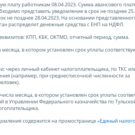
ю плату работникам 08.04.2023. Сумма авансового плат
бходимо представить уведомление в срок не позднее 25.
срок не позднее 28.04.2023. На основании представленног
ан распределит денежные средства с ЕНП на НДФЛ.
квизитов: КПП, КБК, ОКТМО, отчетный период, сумма.
а месяца, в котором установлен срок уплаты соответств
: через личный кабинет налогоплательщика, по ТКС ил
ления (например, при среднесписочной численности за
еловек).
 числа месяца, в котором установлен срок уплаты соотв
тый в Управлении Федерального казначейства по Тульско
логоплательщика.
домления содержится на промостранице
«Единый налог