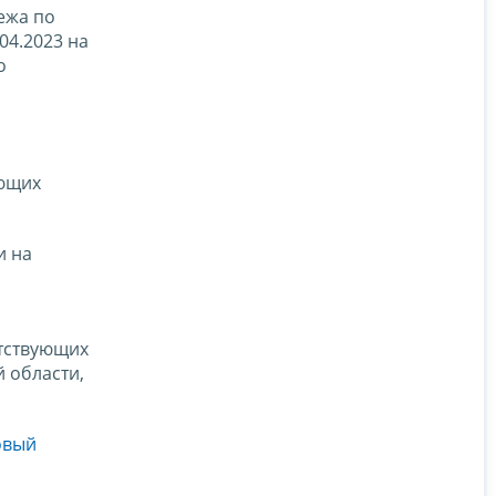
ежа по
04.2023 на
о
ующих
и на
етствующих
й области,
овый