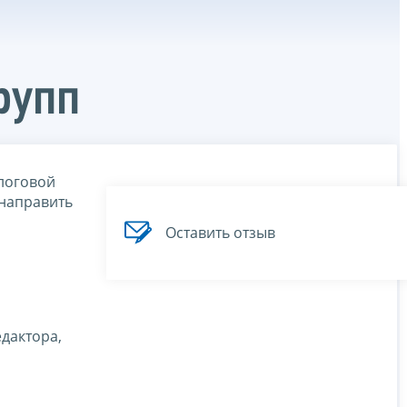
рупп
логовой
 направить
Оставить отзыв
дактора,