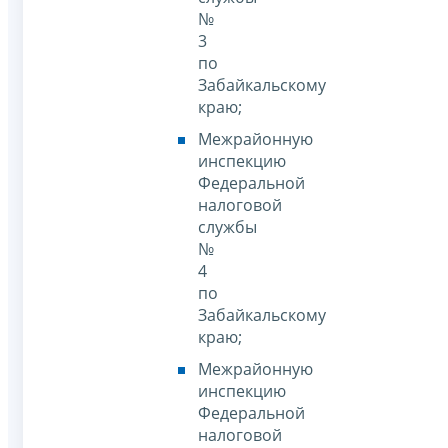
№
3
по
Забайкальскому
краю;
Межрайонную
инспекцию
Федеральной
налоговой
службы
№
4
по
Забайкальскому
краю;
Межрайонную
инспекцию
Федеральной
налоговой