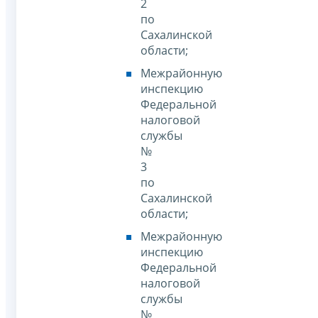
2
по
Сахалинской
области;
Межрайонную
инспекцию
Федеральной
налоговой
службы
№
3
по
Сахалинской
области;
Межрайонную
инспекцию
Федеральной
налоговой
службы
№