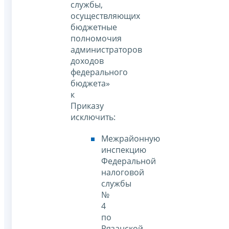
службы,
осуществляющих
бюджетные
полномочия
администраторов
доходов
федерального
бюджета»
к
Приказу
исключить:
Межрайонную
инспекцию
Федеральной
налоговой
службы
№
4
по
Рязанской