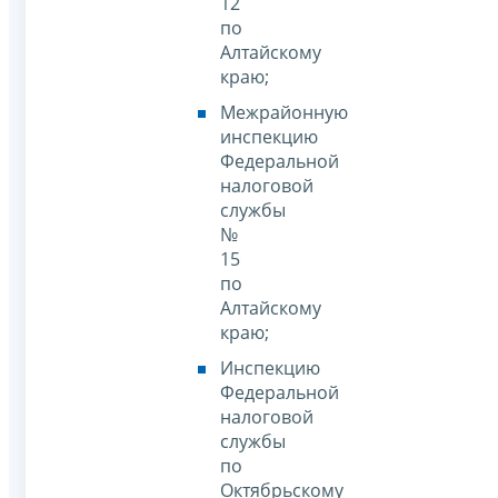
12
по
Алтайскому
краю;
Межрайонную
инспекцию
Федеральной
налоговой
службы
№
15
по
Алтайскому
краю;
Инспекцию
Федеральной
налоговой
службы
по
Октябрьскому