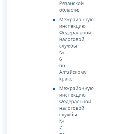
Рязанской
области;
Межрайонную
инспекцию
Федеральной
налоговой
службы
№
6
по
Алтайскому
краю;
Межрайонную
инспекцию
Федеральной
налоговой
службы
№
7