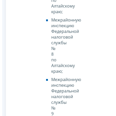
по
Алтайскому
краю;
Межрайонную
инспекцию
Федеральной
налоговой
службы
№
8
по
Алтайскому
краю;
Межрайонную
инспекцию
Федеральной
налоговой
службы
№
9