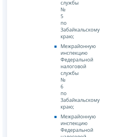
службы
№
5
по
Забайкальскому
краю;
Межрайонную
инспекцию
Федеральной
налоговой
службы
№
6
по
Забайкальскому
краю;
Межрайонную
инспекцию
Федеральной
налоговой