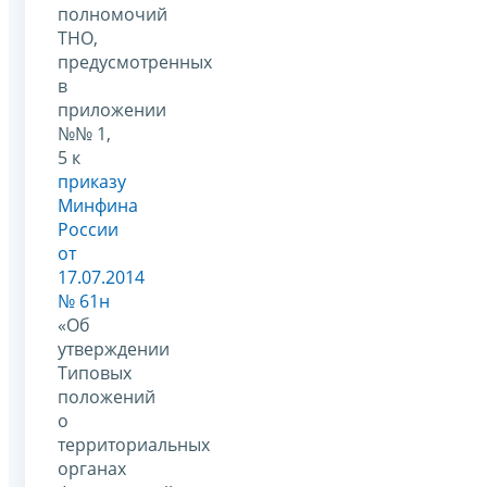
полномочий
ТНО,
предусмотренных
в
приложении
№№ 1,
5 к
приказу
Минфина
России
от
17.07.2014
№ 61н
«Об
утверждении
Типовых
положений
о
территориальных
органах