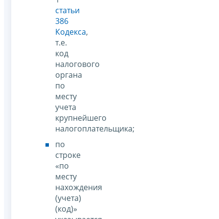
статьи
386
Кодекса
,
т.е.
код
налогового
органа
по
месту
учета
крупнейшего
налогоплательщика;
по
строке
«по
месту
нахождения
(учета)
(код)»