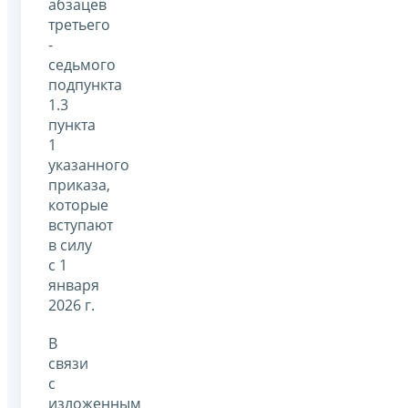
абзацев
третьего
-
седьмого
подпункта
1.3
пункта
1
указанного
приказа,
которые
вступают
в силу
с 1
января
2026 г.
В
связи
с
изложенным