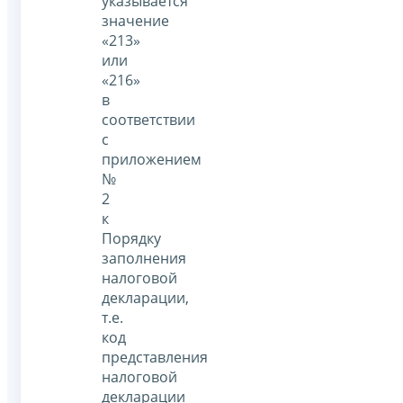
указывается
значение
«213»
или
«216»
в
соответствии
с
приложением
№
2
к
Порядку
заполнения
налоговой
декларации,
т.е.
код
представления
налоговой
декларации