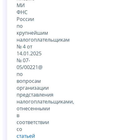
МИ
ФНС
России
по
крупнейшим
налогоплательщикам
№ 4 от
14.01.2025
№ 07-
05/00221@
по
вопросам
организации
представления
налогоплательщиками,
отнесенными
в
соответствии
со
статьей