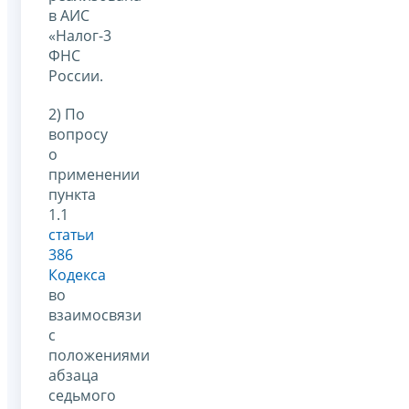
в АИС
«Налог-3
ФНС
России.
2) По
вопросу
о
применении
пункта
1.1
статьи
386
Кодекса
во
взаимосвязи
с
положениями
абзаца
седьмого