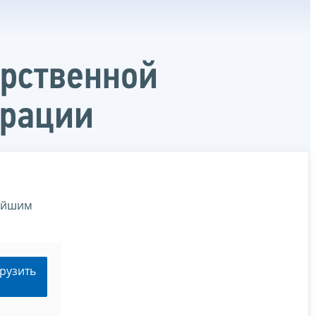
арственной
ерации
нейшим
рузить