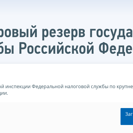
ровый резерв госуд
бы Российской Фед
ой инспекции Федеральной налоговой службы по круп
ции.
Заг