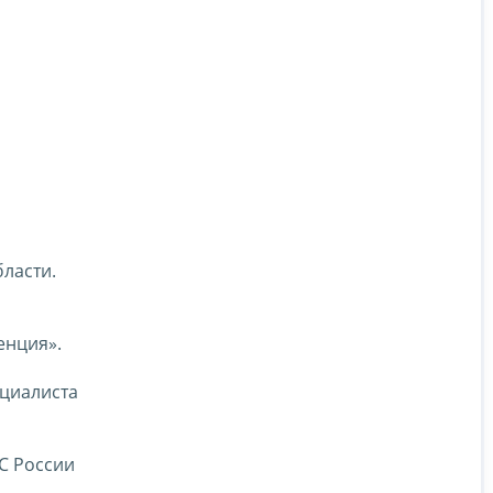
бласти.
енция».
ециалиста
С России