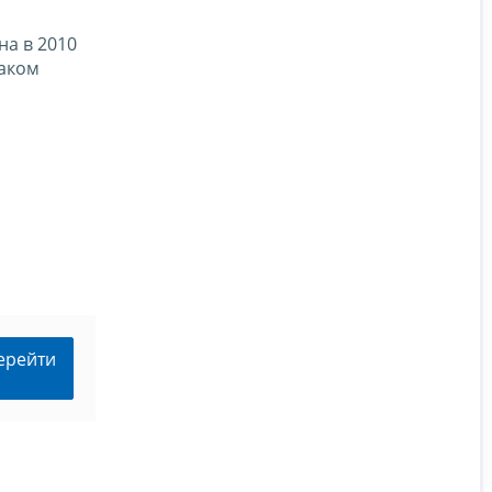
на в 2010
наком
ерейти