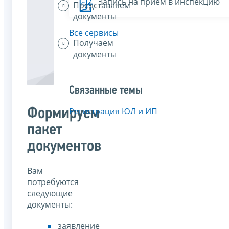
Запись на прием в инспекцию
Представляем
документы
Все сервисы
Получаем
документы
Связанные темы
Формируем
Регистрация ЮЛ и ИП
пакет
документов
Вам
потребуются
следующие
документы:
заявление