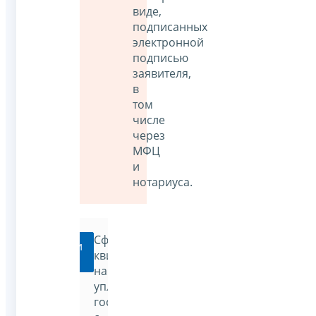
виде,
подписанных
электронной
подписью
заявителя,
в
том
числе
через
МФЦ
и
нотариуса.
Сформировать
Перейти
квитанцию
на
уплату
госпошлины