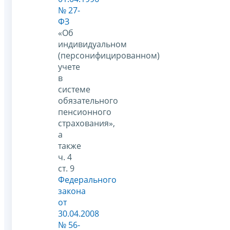
№ 27-
ФЗ
«Об
индивидуальном
(персонифицированном)
учете
в
системе
обязательного
пенсионного
страхования»,
а
также
ч. 4
ст. 9
Федерального
закона
от
30.04.2008
№ 56-