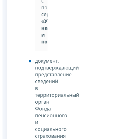
с
помощью
сервиса:
«Уплата
налогов
и
пошлин»
документ,
подтверждающий
представление
сведений
в
территориальный
орган
Фонда
пенсионного
и
социального
страхования