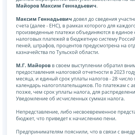
Майоров Максим Геннадьевич
.
Максим Геннадьевич
довел до сведения участни
счета (далее - ЕНС), в рамках которого для кажд
произведенные платежи объединяются в единое 
налоговых платежей в бюджетную систему Российс
пеней, штрафов, процентов предусмотрена на от
казначейства по Тульской области.
М.Г. Майоров
в своем выступлении обратил вним
предоставления налоговой отчетности в 2023 году
месяца, и единый срок уплаты налогов - 28 числ
календарь налогоплательщиков. По платежам с а
позже, чем срок уплаты налога, для распределен
Уведомление об исчисленных суммах налога.
Непредставление, либо несвоевременное предста
бюджет, что приведет к начислению пени.
Предпринимателям пояснили, что в связи с внед