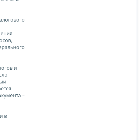
налогового
ления
осов,
дерального
логов и
сло
ный
ается
окумента –
и в
ь