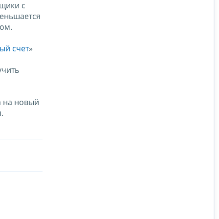
ьщики с
меньшается
ом.
ый счет
»
учить
а на новый
.