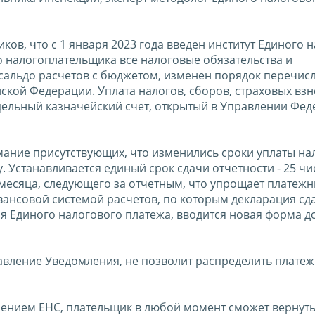
ков, что с 1 января 2023 года введен институт Единого 
ого налогоплательщика все налоговые обязательства и
сальдо расчетов с бюджетом, изменен порядок перечис
кой Федерации. Уплата налогов, сборов, страховых взн
дельный казначейский счет, открытый в Управлении Фе
ание присутствующих, что изменились сроки уплаты на
. Устанавливается единый срок сдачи отчетности - 25 чи
о месяца, следующего за отчетным, что упрощает платеж
вансовой системой расчетов, по которым декларация сд
ия Единого налогового платежа, вводится новая форма д
вление Уведомления, не позволит распределить платеж
рением ЕНС, плательщик в любой момент сможет вернут