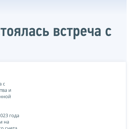
оялась встреча с
а с
тва и
онной
023 года
м на
о счета