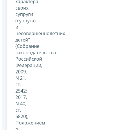
характера
своих
супруги
(супруга)
и
несовершеннолетних
детей"
(Собрание
законодательства
Российской
Федерации,
2009,
N 21,
ст.
2542;
2017,
N 40,
ст.
5820),
Положением
о