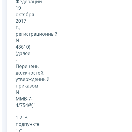
Федерации
19
октября
2017
г.,
регистрационный
N
48610)
(далее
-
Перечень
должностей,
утвержденный
приказом
N
ММВ-7-
4/754@)".
1.2. В
подпункте
"в"