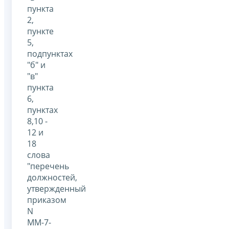
пункта
2,
пункте
5,
подпунктах
"б" и
"в"
пункта
6,
пунктах
8,10 -
12 и
18
слова
"перечень
должностей,
утвержденный
приказом
N
ММ-7-