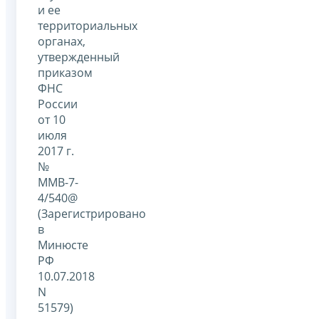
и ее
территориальных
органах,
утвержденный
приказом
ФНС
России
от 10
июля
2017 г.
№
ММВ-7-
4/540@
(Зарегистрировано
в
Минюсте
РФ
10.07.2018
N
51579)