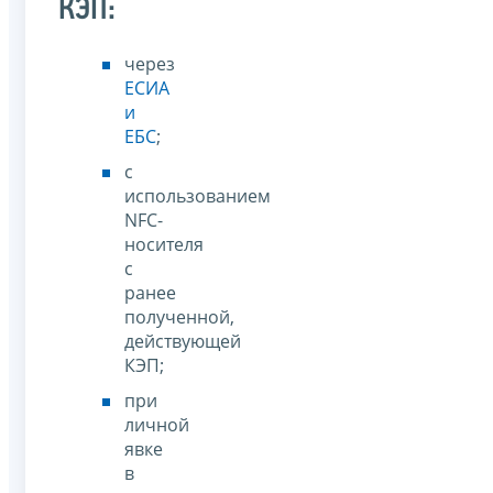
КЭП:
через
ЕСИА
и
ЕБС
;
с
использованием
NFC-
носителя
с
ранее
полученной,
действующей
КЭП;
при
личной
явке
в