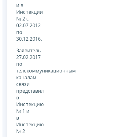
и в
Инспекции
№ 2 с
02.07.2012
по
30.12.2016.
Заявитель
27.02.2017
по
телекоммуникационным
каналам
связи
представил
в
Инспекцию
№ 1 и
в
Инспекцию
№ 2