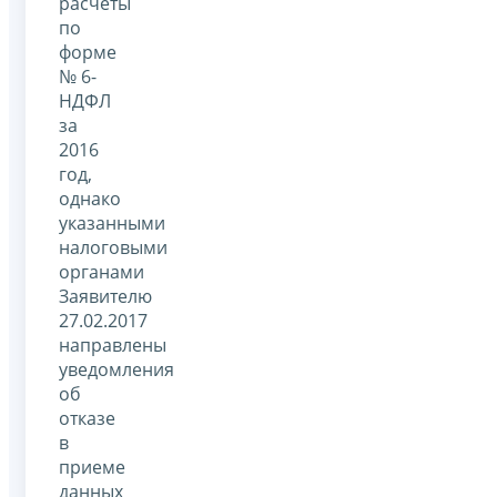
расчеты
по
форме
№ 6-
НДФЛ
за
2016
год,
однако
указанными
налоговыми
органами
Заявителю
27.02.2017
направлены
уведомления
об
отказе
в
приеме
данных