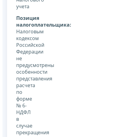
учета
Позиция
налогоплательщика:
Налоговым
кодексом
Российской
Федерации
не
предусмотрены
особенности
представления
расчета
по
форме
№ 6-
НДФЛ
в
случае
прекращения