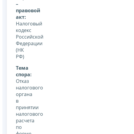
–
правовой
акт:
Налоговый
кодекс
Российской
Федерации
(НК
РФ)
Тема
спора:
Отказ
налогового
органа
в
принятии
налогового
расчета
по
форме