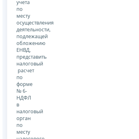
учета
по
месту
осуществления
деятельности,
подлежащей
обложению
ЕНВД,
представить
налоговый
расчет
по
форме
№ 6-
НДФЛ
в
налоговый
орган
по
месту
налогового