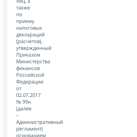
лиц, а
также
по
приему
налоговых
деклараций
(расчетов),
утвержденный
Приказом
Министерства
финансов
Российской
Федерации
от
02.07.2017
№ 99н
(далее
–
Административный
регламент)
основанием