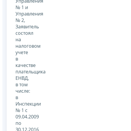
Управления
№ 1 и
Управления
№ 2,
Заявитель
состоял
на
налоговом
учете
в
качестве
плательщика
ЕНВД,
в том
числе:
в
Инспекции
№ 1 с
09.04.2009
по
30.12.2016