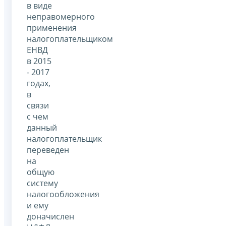
в виде
неправомерного
применения
налогоплательщиком
ЕНВД
в 2015
- 2017
годах,
в
связи
с чем
данный
налогоплательщик
переведен
на
общую
систему
налогообложения
и ему
доначислен