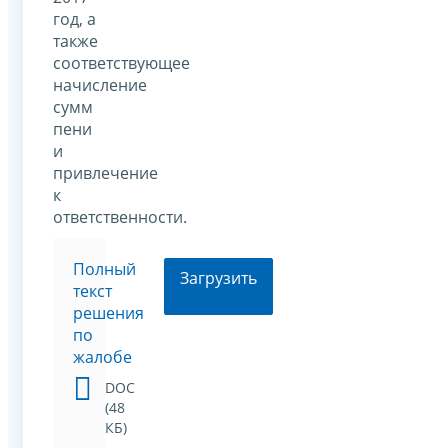
год, а
также
соответствующее
начисление
сумм
пени
и
привлечение
к
ответственности.
Полный
Загрузить
текст
решения
по
жалобе
DOC
(48
КБ)