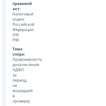
правовой
акт:
Налоговый
кодекс
Российской
Федерации
(НК
РФ)
Тема
спора:
Правомерность
доначисления
НДФЛ
за
период,
не
вошедший
в
проверку