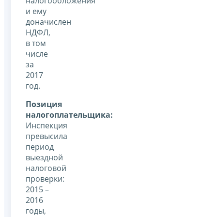
налогообложения
и ему
доначислен
НДФЛ,
в том
числе
за
2017
год.
Позиция
налогоплательщика:
Инспекция
превысила
период
выездной
налоговой
проверки:
2015 –
2016
годы,