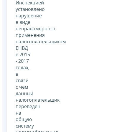
Инспекцией
установлено
нарушение
в виде
неправомерного
применения
налогоплательщиком
ЕНВД
в 2015
- 2017
годах,
в
связи
с чем
данный
налогоплательщик
переведен
на
общую
систему