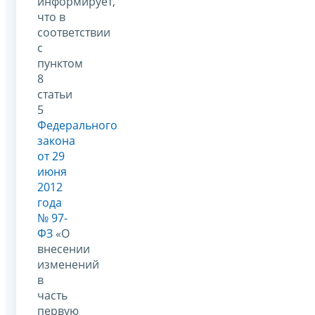
информирует,
что в
соответствии
с
пунктом
8
статьи
5
Федерального
закона
от 29
июня
2012
года
№ 97-
ФЗ
«О
внесении
изменений
в
часть
первую