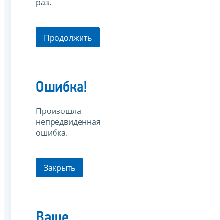
раз.
Продолжить
Ошибка!
Произошла
непредвиденная
ошибка.
Закрыть
Ваше