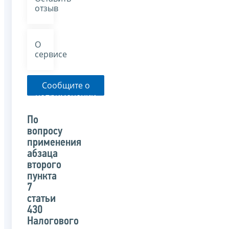
отзыв
О
сервисе
Сообщите о
неприменении
налоговым
органом
По
указанного
вопросу
письма
применения
абзаца
второго
пункта
7
статьи
430
Налогового