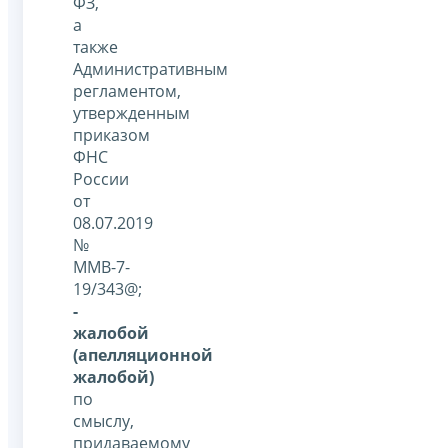
ФЗ,
а
также
Административным
регламентом,
утвержденным
приказом
ФНС
России
от
08.07.2019
№
ММВ-7-
19/343@;
-
жалобой
(апелляционной
жалобой)
по
смыслу,
придаваемому