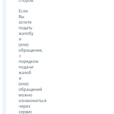
споров.
Если
Вы
хотите
подать
жалобу
и
(или)
обращение,
с
порядком
подачи
жалоб
и
(или)
обращений
можно
ознакомиться
через
сервис