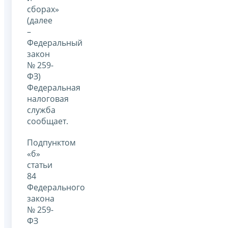
сборах»
(далее
–
Федеральный
закон
№ 259-
ФЗ)
Федеральная
налоговая
служба
сообщает.
Подпунктом
«б»
статьи
84
Федерального
закона
№ 259-
ФЗ