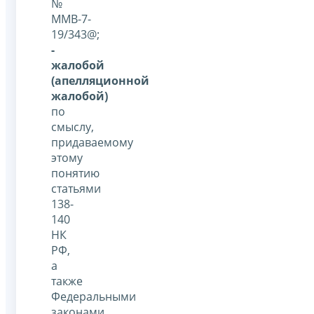
№
ММВ-7-
19/343@;
-
жалобой
(апелляционной
жалобой)
по
смыслу,
придаваемому
этому
понятию
статьями
138-
140
НК
РФ,
а
также
Федеральными
законами