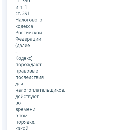
ст. 390
и п. 1
ст. 391
Налогового
кодекса
Российской
Федерации
(далее
-
Кодекс)
порождают
правовые
последствия
для
налогоплательщиков,
действуют
во
времени
в том
порядке,
какой