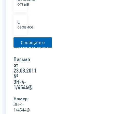
отзыв
О
сервисе
Сообщите о
неприменении
налоговым
органом
Письмо
указанного
от
письма
23.03.2011
№
ЗН-4-
1/4544@
Номер:
ЗН-4-
1/4544@