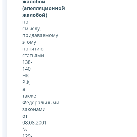
жалобой
(апелляционной
жалобой)
по
смыслу,
придаваемому
этому
понятию
статьями
138-
140
НК
РФ,
а
также
Федеральными
законами
от
08.08.2001
№
129-