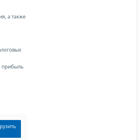
я, а также
алоговых
а прибыль
рузить