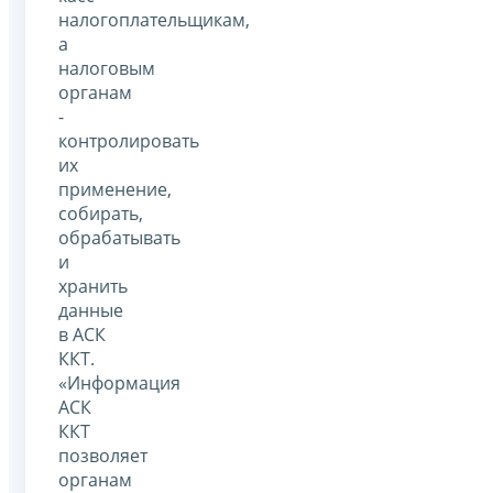
налогоплательщикам,
а
налоговым
органам
-
контролировать
их
применение,
собирать,
обрабатывать
и
хранить
данные
в АСК
ККТ.
«Информация
АСК
ККТ
позволяет
органам