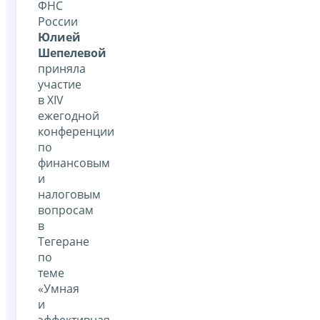
ФНС
России
Юлией
Шепелевой
приняла
участие
в XIV
ежегодной
конференции
по
финансовым
и
налоговым
вопросам
в
Тегеране
по
теме
«Умная
и
эффективная