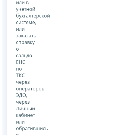
или в
учетной
бухгалтерской
системе,
или
заказать
справку
о
сальдо
ЕНС
по
ТКС
через
операторов
ЭДО,
через
Личный
кабинет
или
обратившись
в