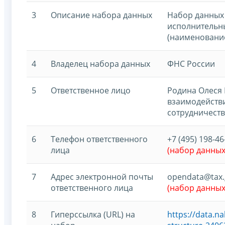
3
Описание набора данных
Набор данных 
исполнительн
(наименование
4
Владелец набора данных
ФНС России
5
Ответственное лицо
Родина Олеся 
взаимодейств
сотрудничеств
6
Телефон ответственного
+7 (495) 198-46
лица
(набор данны
7
Адрес электронной почты
opendata@tax.
ответственного лица
(набор данны
8
Гиперссылка (URL) на
https://data.n