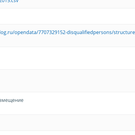
2015.csv
alog.ru/opendata/7707329152-disqualifiedpersons/structure
азмещение