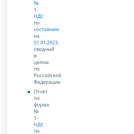
№
1-
НДС
по
состоянию
на
01.01.2023
,
сводный
в
целом
по
Российской
Федерации
Отчет
по
форме
№
1-
НДС
по