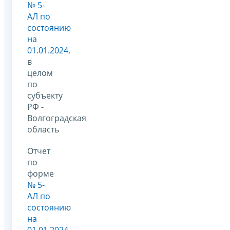
№ 5-
АЛ по
состоянию
на
01.01.2024
,
в
целом
по
субъекту
РФ -
Волгоградская
область
Отчет
по
форме
№ 5-
АЛ по
состоянию
на
01.01.2024
,