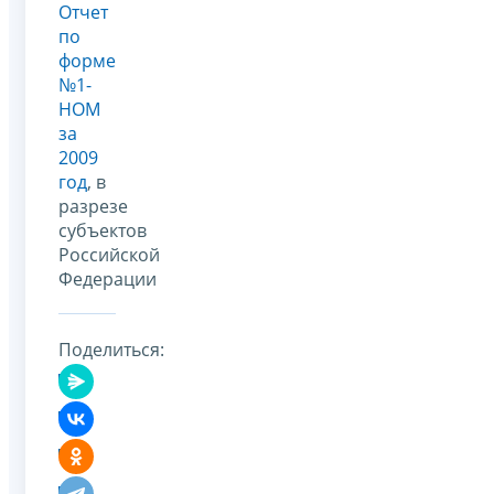
Отчет
по
форме
№1-
НОМ
за
2009
год
, в
разрезе
субъектов
Российской
Федерации
Поделиться: