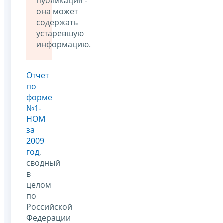
публикация -
она может
содержать
устаревшую
информацию.
Отчет
по
форме
№1-
НОМ
за
2009
год
,
сводный
в
целом
по
Российской
Федерации