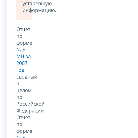
устаревшую
информацию.
Отчет
по
форме
№ 5-
МН за
2007
год,
сводный
в
целом
по
Российской
Федерации
Отчет
по
форме
№ 5-