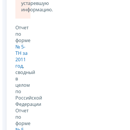
устаревшую
информацию.
Отчет
по
форме
№ 5-
ТН за
2011
год
,
сводный
в
целом
по
Российской
Федерации
Отчет
по
форме
№ 5-