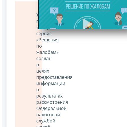
Уважаемые
пользователи!
Интернет-
сервис
«Решения
по
жалобам»
создан
в
целях
предоставления
информации
о
результатах
рассмотрения
Федеральной
налоговой
службой
жалоб