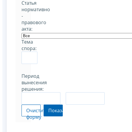
Статья
нормативно
-
правового
акта:
Тема
спора:
Период
вынесения
решения:
–
Очистить
Показать
форму