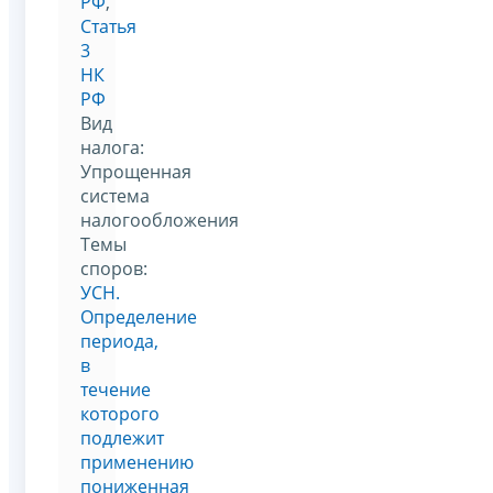
РФ
,
Статья
3
НК
РФ
Вид
налога:
Упрощенная
система
налогообложения
Темы
споров:
УСН.
Определение
периода,
в
течение
которого
подлежит
применению
пониженная