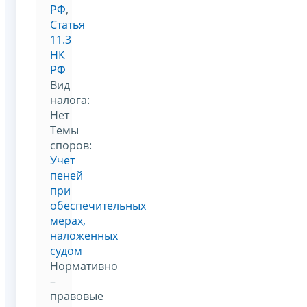
РФ
,
Статья
11.3
НК
РФ
Вид
налога:
Нет
Темы
споров:
Учет
пеней
при
обеспечительных
мерах,
наложенных
судом
Нормативно
–
правовые