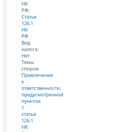
НК
РФ:
Статья
126.1
НК
РФ
Вид
налога:
Нет
Темы
споров:
Привлечение
к
ответственности,
предусмотренной
пунктом
1
статьи
126.1
НК