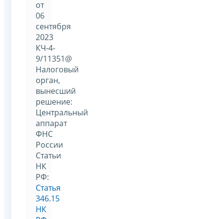
от
06
сентября
2023
КЧ-4-
9/11351@
Налоговый
орган,
вынесший
решение:
Центральный
аппарат
ФНС
России
Статьи
НК
РФ:
Статья
346.15
НК