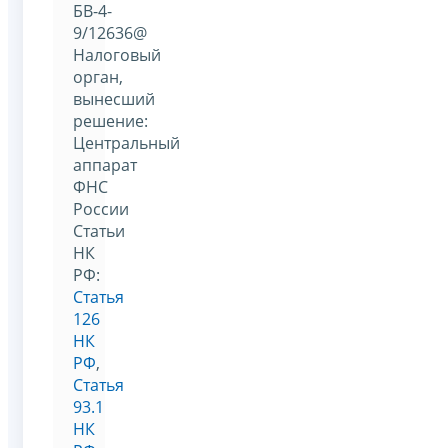
БВ-4-
9/12636@
Налоговый
орган,
вынесший
решение:
Центральный
аппарат
ФНС
России
Статьи
НК
РФ:
Статья
126
НК
РФ
,
Статья
93.1
НК