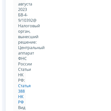
августа
2023
БВ-4-
9/10392@
Налоговый
орган,
вынесший
решение:
Центральный
аппарат
ФНС
России
Статьи
НК
РФ:
Статья
388
НК
РФ
Вид