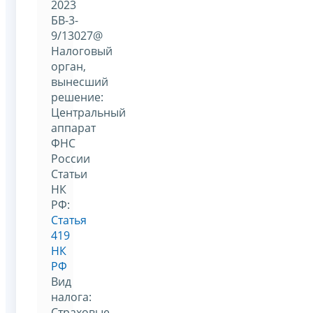
2023
БВ-3-
9/13027@
Налоговый
орган,
вынесший
решение:
Центральный
аппарат
ФНС
России
Статьи
НК
РФ:
Статья
419
НК
РФ
Вид
налога:
Страховые