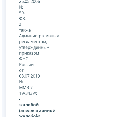
26.05.2006
№
59-
ФЗ,
а
также
Административным
регламентом,
утвержденным
приказом
ФНС
России
от
08.07.2019
№
ММВ-7-
19/343@;
-
жалобой
(апелляционной
жалобой)