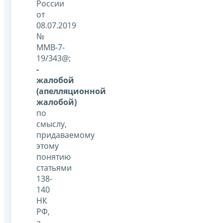
России
от
08.07.2019
№
ММВ-7-
19/343@;
-
жалобой
(апелляционной
жалобой)
по
смыслу,
придаваемому
этому
понятию
статьями
138-
140
НК
РФ,
а