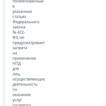
поименованный
в
указанных
статьях
Федерального
закона
№ 422-
ФЗ, не
предусматривает
запрета
на
применение
НПД
для
лиц,
осуществляющих
деятельность
по
оказанию
услуг
гостевого