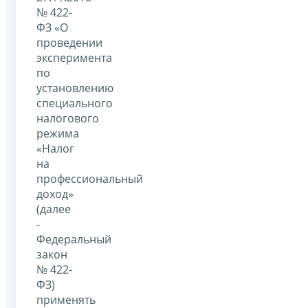
№ 422-
ФЗ «О
проведении
эксперимента
по
установлению
специального
налогового
режима
«Налог
на
профессиональный
доход»
(далее
-
Федеральный
закон
№ 422-
ФЗ)
применять