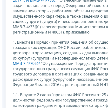
2017 г. N ММВ-7-4/755@
"О внесении изменения в 
задач, поставленных перед Федеральной налогов
замещении которых работники обязаны представля
имущественного характера, а также сведения о д
своих супруги (супруга) и несовершеннолетних де
ММВ-7-4/33@" (зарегистрирован Министерством ю
регистрационный N 48631), приказываю:
1. Внести в Порядок принятия решения об осуще
гражданских служащих ФНС России, работников,
договора в организациях, созданных для выполне
их супруг (супругов) и несовершеннолетних дете
ММВ-7-4/706@
"Об утверждении Порядка приняти
государственных гражданских служащих ФНС Рос
трудового договора в организациях, созданных д
расходами их супруг (супругов) и несовершенно
Федерации 9 марта 2016 г., регистрационный N 4
1.1. В пункте 2 слова "приказом ФНС России от 25
должностей федеральной государственной гражд
на которые граждане и при замещении которых 