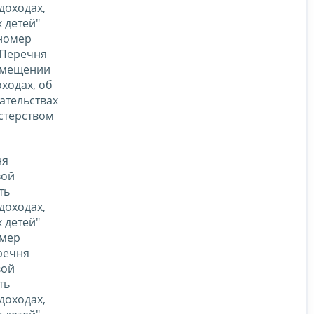
доходах,
 детей"
 номер
 Перечня
замещении
ходах, об
ательствах
стерством
ня
вой
ть
доходах,
 детей"
омер
речня
вой
ть
доходах,