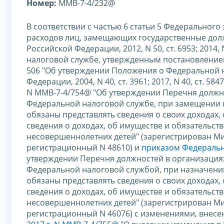
Номер:
ММВ-7-4/232@
В соответствии с частью 6 статьи 5 Федерального 
расходов лиц, замещающих государственные долж
Российской Федерации, 2012, N 50, ст. 6953; 2014, 
налоговой службе, утвержденным постановлением
506 "Об утверждении Положения о Федеральной н
Федерации, 2004, N 40, ст. 3961; 2017, N 40, ст. 
N ММВ-7-4/754@ "Об утверждении Перечня должн
Федеральной налоговой службе, при замещении 
обязаны представлять сведения о своих доходах,
сведения о доходах, об имуществе и обязательств
несовершеннолетних детей" (зарегистрирован Ми
регистрационный N 48610) и
приказом Федерально
утверждении Перечня должностей в организациях
Федеральной налоговой службой, при назначени
обязаны представлять сведения о своих доходах,
сведения о доходах, об имуществе и обязательств
несовершеннолетних детей" (зарегистрирован Ми
регистрационный N 46076) с изменениями, внес