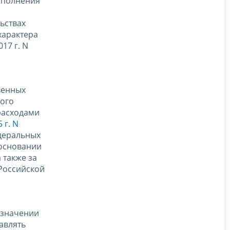
ыполнения
ьствах
характера
17 г. N
венных
вого
 расходами
 г. N
деральных
 основании
 также за
 Российской
азначении
авлять