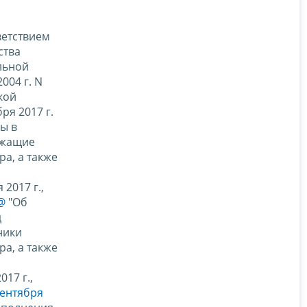
тветствием
ства
альной
004 г. N
кой
ря 2017 г.
ы в
ужащие
а, а также
2017 г.,
@
"Об
д
ники
а, а также
17 г.,
сентября