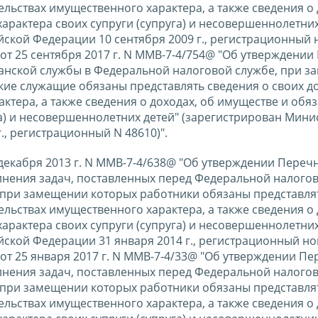
ельствах имущественного характера, а также сведения о 
арактера своих супруги (супруга) и несовершеннолетних
ской Федерации 10 сентября 2009 г., регистрационный
от 25 сентября 2017 г. N ММВ-7-4/754@ "Об утверждении
анской службы в Федеральной налоговой службе, при 
ие служащие обязаны представлять сведения о своих до
ктера, а также сведения о доходах, об имуществе и обяз
га) и несовершеннолетних детей" (зарегистрирован Мини
., регистрационный N 48610)".
6 декабря 2013 г. N ММВ-7-4/638@ "Об утверждении Переч
лнения задач, поставленных перед Федеральной налого
 при замещении которых работники обязаны представля
ельствах имущественного характера, а также сведения о 
арактера своих супруги (супруга) и несовершеннолетних
ской Федерации 31 января 2014 г., регистрационный н
от 25 января 2017 г. N ММВ-7-4/33@ "Об утверждении Пе
лнения задач, поставленных перед Федеральной налого
 при замещении которых работники обязаны представля
ельствах имущественного характера, а также сведения о 