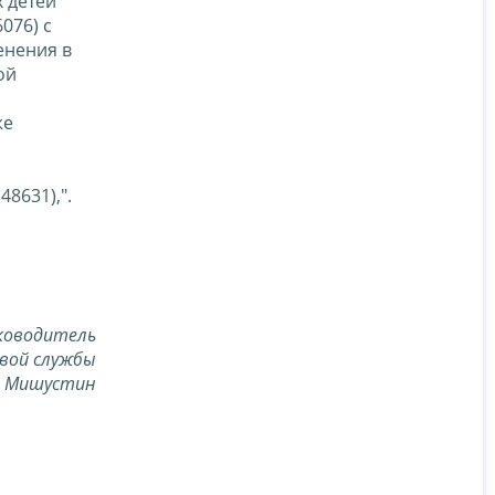
 детей"
076) с
енения в
ой
же
8631),".
ководитель
вой службы
. Мишустин