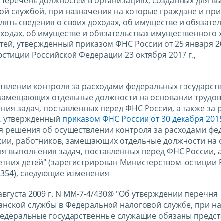
Перечень должностей в организациях, созданных для в
ой службой, при назначении на которые граждане и при
ть сведения о своих доходах, об имуществе и обязател
оходах, об имуществе и обязательствах имущественного 
тей, утвержденный приказом ФНС России от 25 января 20
стиции Российской Федерации 23 октября 2017 г.,
ствлении контроля за расходами федеральных государст
 замещающих отдельные должности на основании трудо
ния задач, поставленных перед ФНС России, а также за
й, утвержденный
приказом ФНС России от 30 декабря 2015
я решения об осуществлении контроля за расходами фе
сии, работников, замещающих отдельные должности на
ля выполнения задач, поставленных перед ФНС России, а
летних детей" (зарегистрирован Министерством юстиции
1354), следующие изменения:
 августа 2009 г. N ММ-7-4/430@ "Об утверждении перечня
анской службы в Федеральной налоговой службе, при н
федеральные государственные служащие обязаны предст