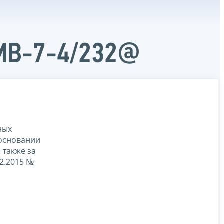
ММВ-7-4/232@
ных
 основании
 также за
2.2015 №