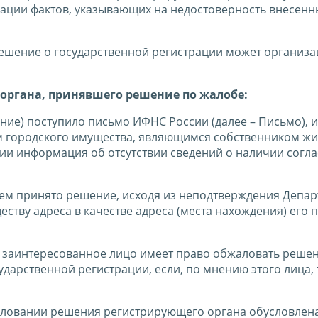
рации фактов, указывающих на недостоверность внесенн
решение о государственной регистрации может организа
органа, принявшего решение по жалобе:
е) поступило письмо ИФНС России (далее – Письмо), и
ом городского имущества, являющимся собственником ж
ии информация об отсутствии сведений о наличии согл
ем принято решение, исходя из неподтверждения Депа
ству адреса в качестве адреса (места нахождения) его 
то заинтересованное лицо имеет право обжаловать реше
ударственной регистрации, если, по мнению этого лица, 
жаловании решения регистрирующего органа обусловлен