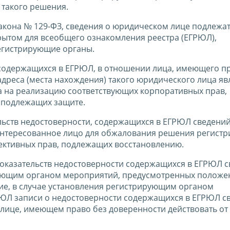
 такого решения.
 Закона № 129-ФЗ, сведения о юридическом лице подлежа
рытом для всеобщего ознакомления реестра (ЕГРЮЛ),
егистрирующие органы.
 содержащихся в ЕГРЮЛ, в отношении лица, имеющего п
адреса (места нахождения) такого юридического лица яв
а на реализацию соответствующих корпоративных прав,
и подлежащих защите.
льств недостоверности, содержащихся в ЕГРЮЛ сведений
аинтересованное лицо для обжалования решения регист
ъективных прав, подлежащих восстановлению.
доказательств недостоверности содержащихся в ЕГРЮЛ 
рующим органом мероприятий, предусмотренных полож
ствие, в случае установления регистрирующим органом
ГРЮЛ записи о недостоверности содержащихся в ЕГРЮЛ с
 лице, имеющем право без доверенности действовать от