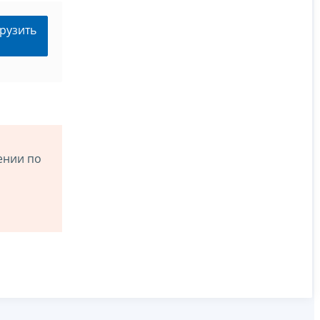
рузить
ении по