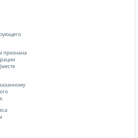
ирующего
м признана
трации
(месте
указанному
ого
а.
еса
м