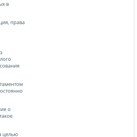
ых в
ция, права
з
илого
асования
ртаментом
постоянно
ние о
такое
а целью