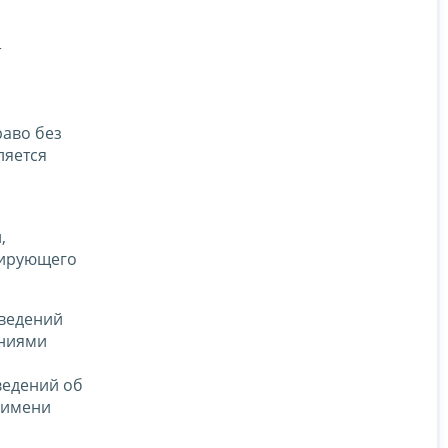
т
раво без
ляется
,
рирующего
сведений
ениями
ведений об
 имени