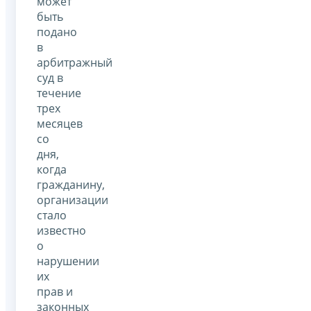
может
быть
подано
в
арбитражный
суд в
течение
трех
месяцев
со
дня,
когда
гражданину,
организации
стало
известно
о
нарушении
их
прав и
законных