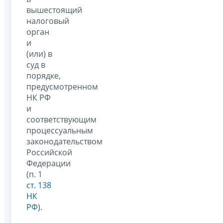
вышестоящий
налоговый
орган
и
(или) в
суд в
порядке,
предусмотренном
НК РФ
и
соответствующим
процессуальным
законодательством
Российской
Федерации
(п. 1
ст. 138
НК
РФ
).