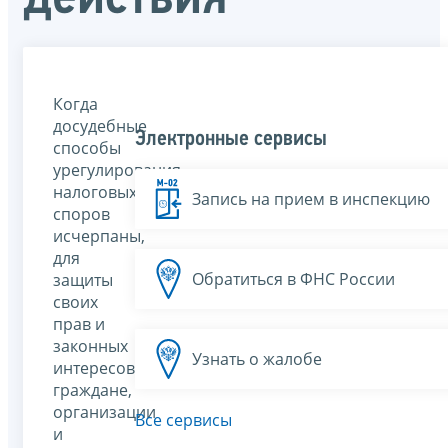
Когда
досудебные
Электронные сервисы
способы
урегулирования
налоговых
Запись на прием в инспекцию
споров
исчерпаны,
для
Обратиться в ФНС России
защиты
своих
прав и
законных
Узнать о жалобе
интересов
граждане,
организации
Все сервисы
и