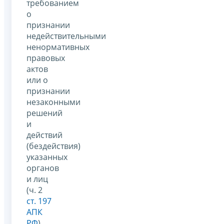
требованием
о
признании
недействительными
ненормативных
правовых
актов
или о
признании
незаконными
решений
и
действий
(бездействия)
указанных
органов
и лиц
(ч. 2
ст. 197
АПК
РФ
).