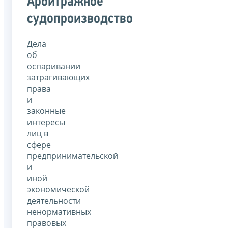
Арбитражное
судопроизводство
Дела
об
оспаривании
затрагивающих
права
и
законные
интересы
лиц в
сфере
предпринимательской
и
иной
экономической
деятельности
ненормативных
правовых