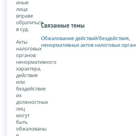
иные
лица
вправе
обратиться
Связанные темы
в суд.
Обжалование действий/бездействия,
Акты
ненормативных актов налоговых орган
налоговых
органов
ненормативного
характера,
действия
или
бездействие
их
должностных
лиц
могут
быть
обжалованы
в