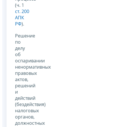
(ч. 1
ст. 200
АПК
РФ
).
Решение
по
делу
об
оспаривании
ненормативных
правовых
актов,
решений
и
действий
(бездействия)
налоговых
органов,
должностных