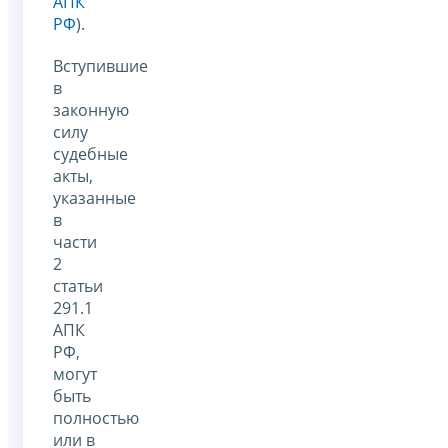
АПК
РФ
).
Вступившие
в
законную
силу
судебные
акты,
указанные
в
части
2
статьи
291.1
АПК
РФ,
могут
быть
полностью
или в