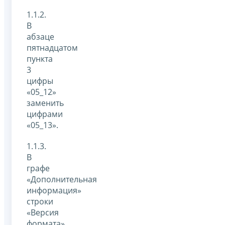
1.1.2.
В
абзаце
пятнадцатом
пункта
3
цифры
«05_12»
заменить
цифрами
«05_13».
1.1.3.
В
графе
«Дополнительная
информация»
строки
«Версия
формата»