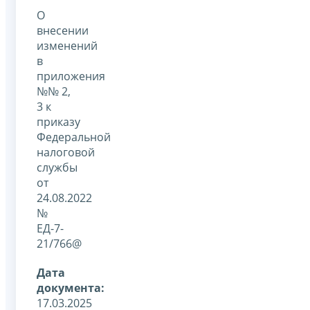
О
внесении
изменений
в
приложения
№№ 2,
3 к
приказу
Федеральной
налоговой
службы
от
24.08.2022
№
ЕД-7-
21/766@
Дата
документа:
17.03.2025