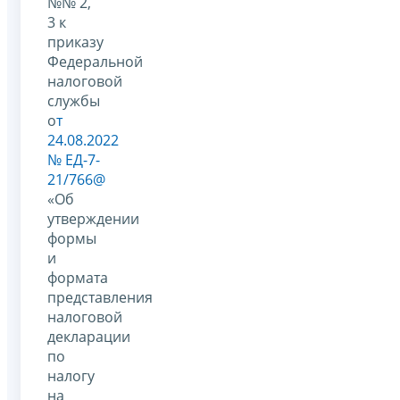
№№ 2,
3 к
приказу
Федеральной
налоговой
службы
о
т
24.08.2022
№ ЕД-7-
21/766@
«Об
утверждении
формы
и
формата
представления
налоговой
декларации
по
налогу
на