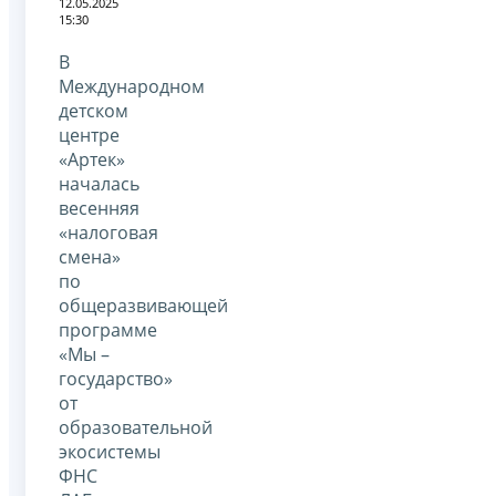
12.05.2025
15:30
В
Международном
детском
центре
«Артек»
началась
весенняя
«налоговая
смена»
по
общеразвивающей
программе
«Мы –
государство»
от
образовательной
экосистемы
ФНС