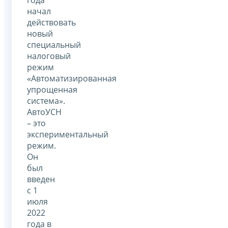
начал
действовать
новый
специальный
налоговый
режим
«Автоматизированная
упрощенная
система».
АвтоУСН
– это
экспериментальный
режим.
Он
был
введен
с 1
июля
2022
года в