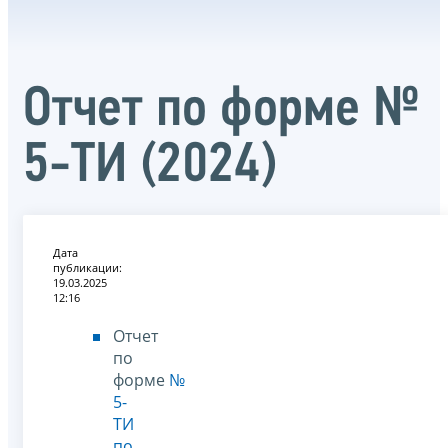
Отчет по форме №
5-ТИ (2024)
Дата
публикации:
19.03.2025
12:16
Отчет
по
форме
№
5-
ТИ
по