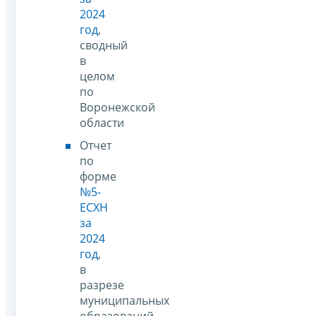
2024
год
,
сводный
в
целом
по
Воронежской
области
Отчет
по
форме
№5-
ЕСХН
за
2024
год
,
в
разрезе
муниципальных
образований