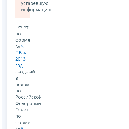
устаревшую
информацию.
Отчет
по
форме
№
5-
ПВ за
2013
год
,
сводный
в
целом
по
Российской
Федерации
Отчет
по
форме
№
5-