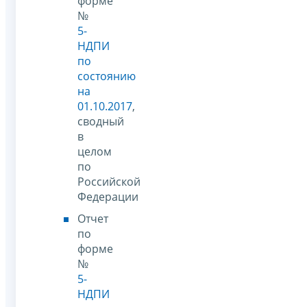
форме
№
5-
НДПИ
по
состоянию
на
01.10.2017
,
сводный
в
целом
по
Российской
Федерации
Отчет
по
форме
№
5-
НДПИ