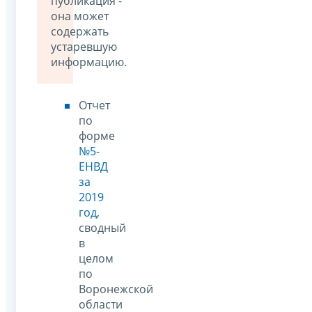
публикация -
она может
содержать
устаревшую
информацию.
Отчет
по
форме
№5-
ЕНВД
за
2019
год
,
сводный
в
целом
по
Воронежской
области