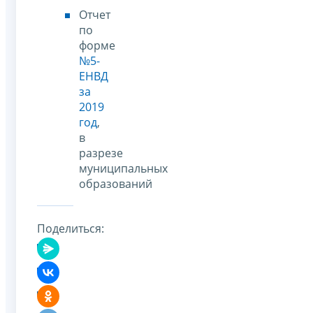
Отчет
по
форме
№5-
ЕНВД
за
2019
год
,
в
разрезе
муниципальных
образований
Поделиться: