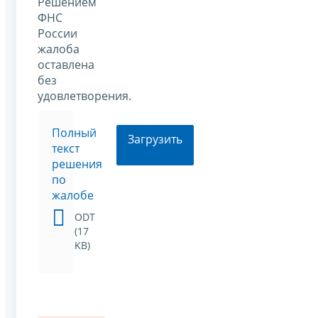
Решением
ФНС
России
жалоба
оставлена
без
удовлетворения.
Полный
Загрузить
текст
решения
по
жалобе
ODT
(17
KB)