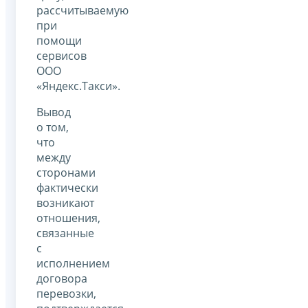
рассчитываемую
при
помощи
сервисов
ООО
«Яндекс.Такси».
Вывод
о том,
что
между
сторонами
фактически
возникают
отношения,
связанные
с
исполнением
договора
перевозки,