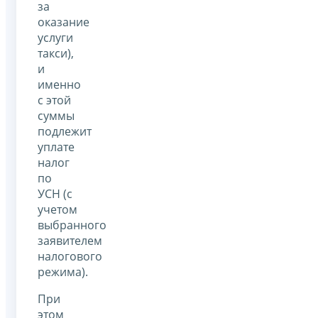
за
оказание
услуги
такси),
и
именно
с этой
суммы
подлежит
уплате
налог
по
УСН (с
учетом
выбранного
заявителем
налогового
режима).
При
этом