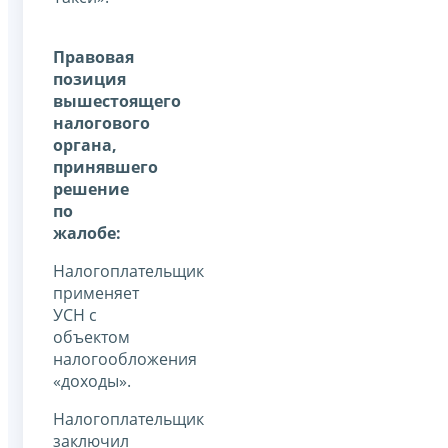
Правовая
позиция
вышестоящего
налогового
органа,
принявшего
решение
по
жалобе:
Налогоплательщик
применяет
УСН с
объектом
налогообложения
«доходы».
Налогоплательщик
заключил