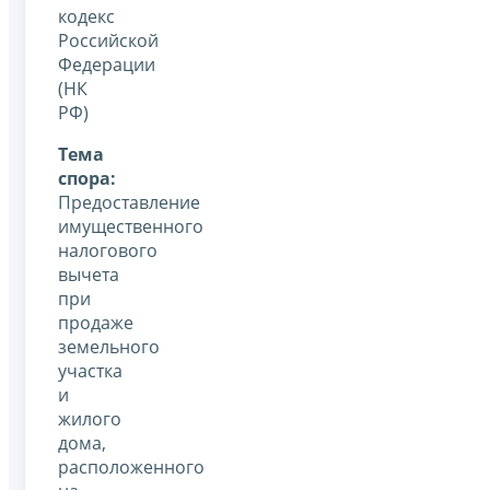
кодекс
Российской
Федерации
(НК
РФ)
Тема
спора:
Предоставление
имущественного
налогового
вычета
при
продаже
земельного
участка
и
жилого
дома,
расположенного