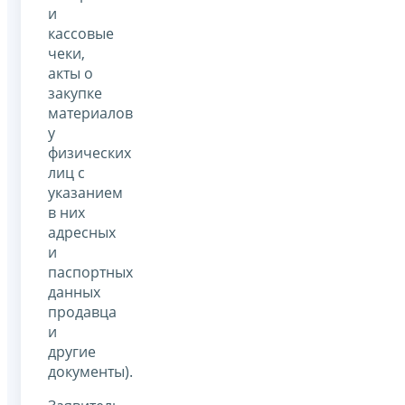
и
кассовые
чеки,
акты о
закупке
материалов
у
физических
лиц с
указанием
в них
адресных
и
паспортных
данных
продавца
и
другие
документы).