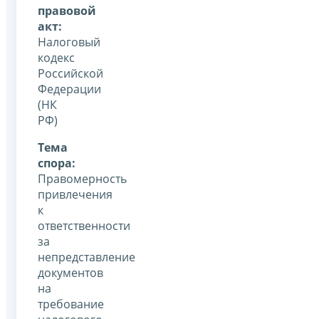
правовой
акт:
Налоговый
кодекс
Российской
Федерации
(НК
РФ)
Тема
спора:
Правомерность
привлечения
к
ответственности
за
непредставление
документов
на
требование