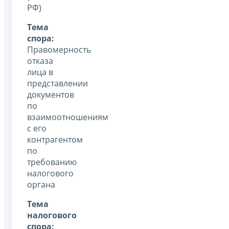
РФ)
Тема
спора:
Правомерность
отказа
лица в
представлении
документов
по
взаимоотношениям
с его
контрагентом
по
требованию
налогового
органа
Тема
налогового
спора: