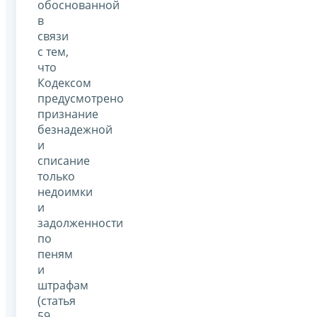
обоснованной
в
связи
с тем,
что
Кодексом
предусмотрено
признание
безнадежной
и
списание
только
недоимки
и
задолженности
по
пеням
и
штрафам
(статья
59