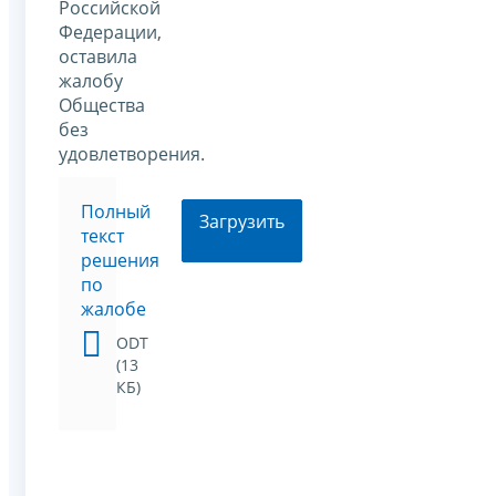
Российской
Федерации,
оставила
жалобу
Общества
без
удовлетворения.
Полный
Загрузить
текст
решения
по
жалобе
ODT
(13
КБ)