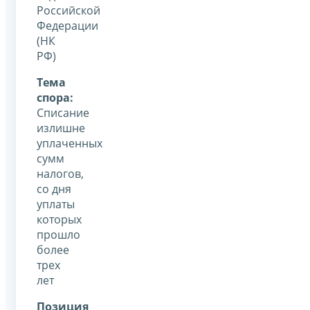
Российской
Федерации
(НК
РФ)
Тема
спора:
Списание
излишне
уплаченных
сумм
налогов,
со дня
уплаты
которых
прошло
более
трех
лет
Позиция