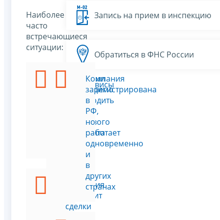
Наиболее
Запись на прием в инспекцию
часто
встречающиеся
ситуации:
Обратиться в ФНС России
Компании
Компания
Все сервисы
необходимо
зарегистрирована
подтвердить
в
статус
РФ,
налогового
но
резидента
работает
РФ
одновременно
и
в
других
Компания
странах
проводит
сделки
в