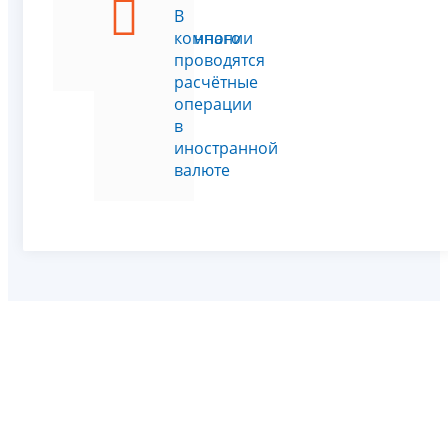
рамках
В
Таможенного
компании
Союза
проводятся
расчётные
операции
в
иностранной
валюте